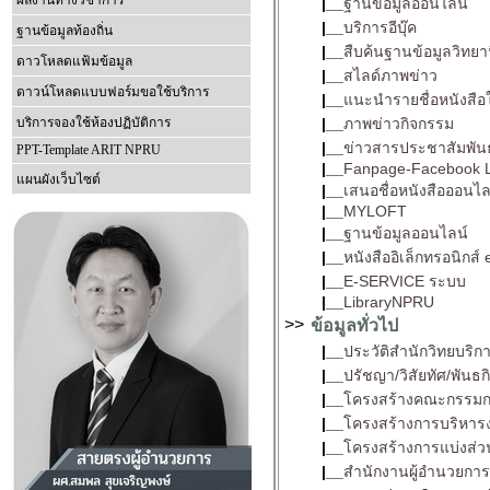
ผลงานทางวิชาการ
|__
ฐานข้อมูลออนไลน์
|__
บริการอีบุ๊ค
ฐานข้อมูลท้องถิ่น
|__
สืบค้นฐานข้อมูลวิทยา
ดาวโหลดแฟ้มข้อมูล
|__
สไลด์ภาพข่าว
ดาวน์โหลดแบบฟอร์มขอใช้บริการ
|__
แนะนำรายชื่อหนังสือ
บริการจองใช้ห้องปฏิบัติการ
|__
ภาพข่าวกิจกรรม
|__
ข่าวสารประชาสัมพันธ
PPT-Template ARIT NPRU
|__
Fanpage-Facebook 
แผนผังเว็บไซต์
|__
เสนอชื่อหนังสือออนไล
|__
MYLOFT
|__
ฐานข้อมูลออนไลน์
|__
หนังสืออิเล็กทรอนิกส์
|__
E-SERVICE ระบบ
|__
LibraryNPRU
>>
ข้อมูลทั่วไป
|__
ประวัติสำนักวิทยบริก
|__
ปรัชญา/วิสัยทัศ/พันธก
|__
โครงสร้างคณะกรรมก
|__
โครงสร้างการบริหาร
|__
โครงสร้างการแบ่งส่
|__
สำนักงานผู้อำนวยการ