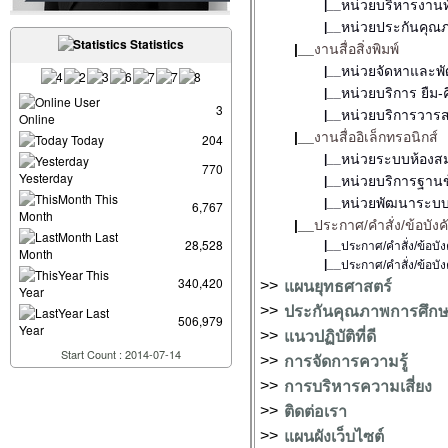
หน่วยบริหารงานท
|__
หน่วยประกันคุณ
|__
Statistics
|__
งานสื่อสิ่งพิมพ์
หน่วยจัดหาและพั
|__
หน่วยบริการ ยืม-ค
|__
User
3
หน่วยบริการวารส
|__
Online
|__
งานสื่ออิเล็กทรอนิกส์
Today
204
หน่วยระบบห้องสมุ
|__
770
Yesterday
หน่วยบริการฐานข
|__
This
หน่วยพัฒนาระบบค
|__
6,767
Month
|__
ประกาศ/คำสั่ง/ข้อบังค
Last
28,528
|__
ประกาศ/คำสั่ง/ข้อบัง
Month
|__
ประกาศ/คำสั่ง/ข้อบัง
This
340,420
>>
แผนยุทธศาสตร์
Year
>>
ประกันคุณภาพการศึก
Last
506,979
Year
>>
แนวปฏิบัติที่ดี
Start Count : 2014-07-14
>>
การจัดการความรู้
>>
การบริหารความเสี่ยง
>>
ติดต่อเรา
>>
แผนผังเว็บไซต์