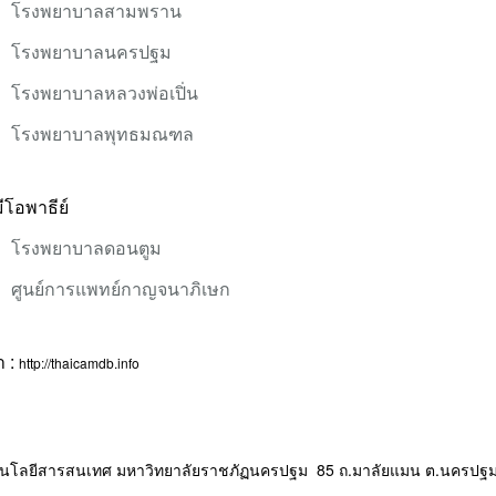
โรงพยาบาลสามพราน
โรงพยาบาลนครปฐม
โรงพยาบาลหลวงพ่อเปิ่น
โรงพยาบาลพุทธมณฑล
ีโอพาธีย์
โรงพยาบาลดอนตูม
ศูนย์การแพทย์กาญจนาภิเษก
า :
http://thaicamdb.info
โนโลยีสารสนเทศ มหาวิทยาลัยราชภัฏนครปฐม 85 ถ.มาลัยแมน ต.นครปฐม 