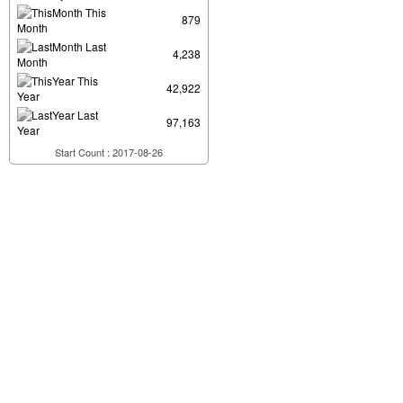
This
879
Month
Last
4,238
Month
This
42,922
Year
Last
97,163
Year
Start Count : 2017-08-26