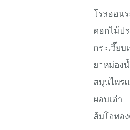
โรลออนระ
ดอกไม้ประ
กระเจี๊ยบ
ยาหม่องน
สมุนไพรแ
ผอบเต่า
ส้มโอทองด