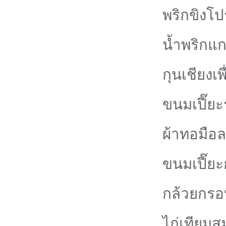
พริกขิงโ
น้ำพริกแกง
กุนเชียงเพ
ขนมเปี๊ยะ
ผ้าทอมือ
ขนมเปี๊ย
กล้วยกร
ไก่เทียมส