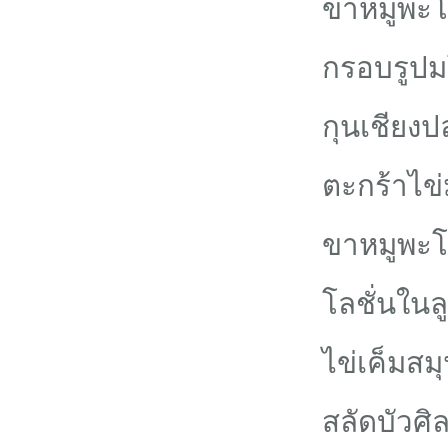
ขาหมูพะโ
กรอบรูปม
กุนเชียงป
ตะกร้าไข่
ขาหมูพะโ
โลชั่นในล
ไข่เค็มสม
สลัดบัวศิ