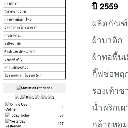
ปี 2559
การศึกษา
นิทานชาวบ้าน
ผลิตภัณฑ์
การแพทย์แผนไทย
อาหารและโภชนาการ
เกษตรกรรม
ผ้าบาติก
ธุรกิจชุมชน
ศิลปะและนันทนาการ
ผ้าทอพื้นเ
บุคคลสำคัญ
สถานที่ท่องเที่ยว
กิ๊ฟช่อพฤ
โบราณสถาน โบราณวัตถุ
รองเท้าช
Statistics
น้ำพริกเผา
User
1
Online
Today
57
กล้วยหอม
157
Yesterday