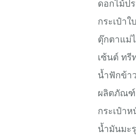
ดอกไม้ปร
กระเป๋าใ
ตุ๊กตาแม่
เซ้นต์ ทร
น้ำฟักข้
ผลิตภัณฑ์
กระเป๋าหน
น้ำมันมะร