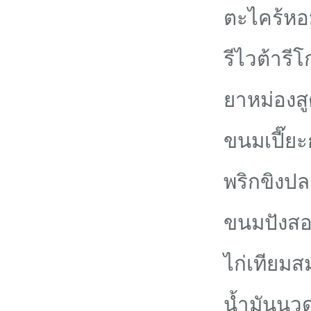
ตะไคร้ห
รีไวต้ารีโ
ยาหม่องส
ขนมเปี๊ย
พริกขิงปล
ขนมปังส
ไก่เทียมส
น้ำมันนว