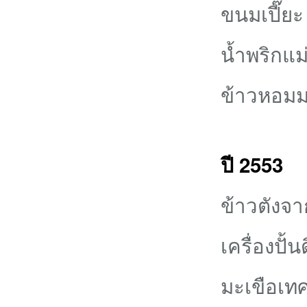
ขนมเปี๊ยะ
น้ำพริกแ
ข้าวหอมม
ปี 2553
ข้าวตังจา
เครื่องปั
มะเขือเท