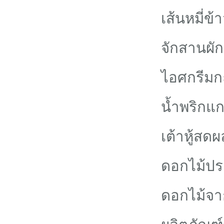
เส้นหมี่ข
จักสานผั
ไอศกรีมก
น้ำพริกแก
เต้าหู้ส
ดอกไม้ปร
ดอกไม้จา
ผลิตภัณฑ