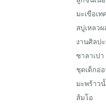
มะเขือเท
สบู่เหลว
งานศิลปะ
ซาลาเปา
ชุดเด็กอ่
มะพร้าวน
ส้มโอ