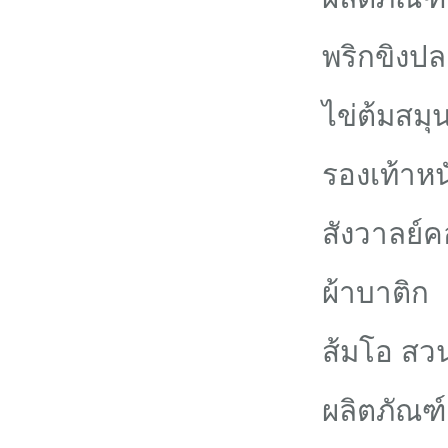
พริกขิงปล
ไข่ต้มสมุ
รองเท้าห
สังวาลย์
ผ้าบาติก
ส้มโอ สว
ผลิตภัณฑ