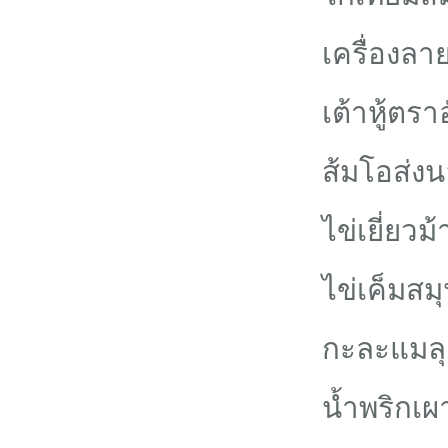
เครื่องล
เต้าหู้ตราอั
ส้มโอส่ง
ไข่เยี่ยวม้
ไข่เค็มสม
กะละแมลุ
น้ำพริกเ