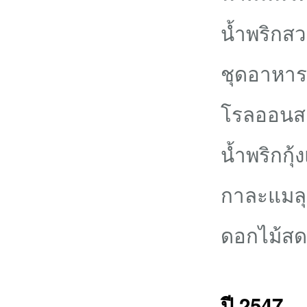
น้ำพริกสว
ชุดอาหาร
โรลออนสา
น้ำพริกกุ
กาละแมล
ดอกไม้สด
ปี 2547