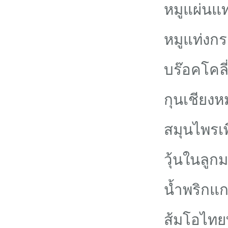
หมูแผ่นแท
หมูแท่งก
บร๊อคโคล
กุนเชียงหม
สมุนไพรเ
วุ้นในลูก
น้ำพริกแ
ส้มโอไทย