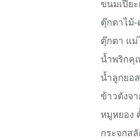
ขนมเปี๊ย
ตุ๊กตาไม้
ตุ๊กตา แม
น้ำพริกคุ
น้ำลูกยอ
ข้าวตังจ
หมูหยอง ตั
กระจกสล