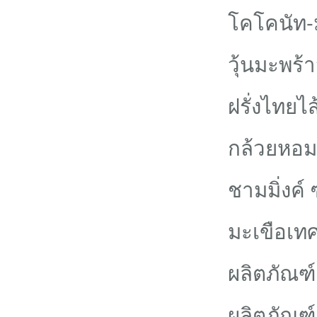
โคโคนัท-
วุ้นมะพร้
ฝรั่งไทยไ
กล้วยหอ
ชามมิ่งค
มะเขือเทศ
ผลิตภัณฑ์
ผลิตภัณฑ์