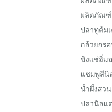
ผลิตภัณฑ
ปลาทูต้มเ
กล้วยกร
ขิงแช่อิ่ม
แชมพูสีนิ
น้ำผึ้งสวน
ปลานิลแดด