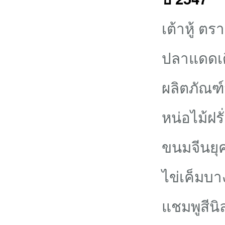
เต้าหู้ ตราอ
ปลาแดดเด
ผลิตภัณฑ
หน่อไม้ฝรั
ขนมจีนยุ
ไข่เค็มบา
แชมพูสีนิ