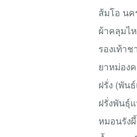
ส้มโอ นคร
ผ้าคลุมไห
รองเท้าช
ยาหม่องค
ฝรั่ง (พัน
ฝรั่งพันธุ
หมอนรังผึ้