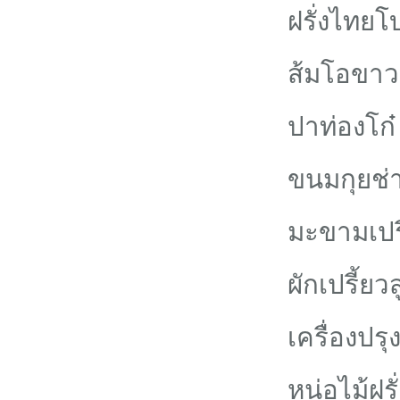
ฝรั่งไทย
ส้มโอขาวน
ปาท่องโก๋
ขนมกุยช่
มะขามเปรี้
ผักเปรี้
เครื่องปรุ
หน่อไม้ฝรั