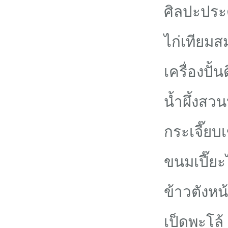
ศิลปะประ
ไก่เทียมสม
เครื่องปั
น้ำผึ้งสวน
กระเจี๊ยบ
ขนมเปี๊ยะ
ข้าวตังห
เป็ดพะโล้ 