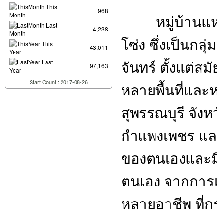
This
968
Month
หมู่บ้านแ
Last
4,238
Month
โซ่ง ซึ่งเป็นกล
This
43,011
Year
จันทร์ ตั้งแต่ส
Last
97,163
Year
Start Count : 2017-08-26
หลายพื้นที่และ
สุพรรณบุรี จังห
กำแพงเพชร และ
ของตนเองและมี
ตนเอง จากการเ
หลายอาชีพ ที่กร