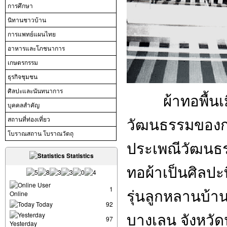
การศึกษา
นิทานชาวบ้าน
การแพทย์แผนไทย
อาหารและโภชนาการ
เกษตรกรรม
ธุรกิจชุมชน
ศิลปะและนันทนาการ
ผ้าทอพื้น
บุคคลสำคัญ
วัฒนธรรมของกล
สถานที่ท่องเที่ยว
โบราณสถาน โบราณวัตถุ
ประเพณีวัฒนธร
Statistics
ทอผ้าเป็นศิลปะ
User
1
รุ่นลูกหลาน
บ้าน
Online
Today
92
บางเลน จังหว
97
Yesterday