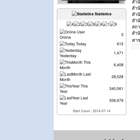
Statistics
User
3
Online
Today
615
1,471
Yesterday
This
6,408
Month
Last
28,528
Month
This
340,061
Year
Last
506,979
Year
Start Count : 2014-07-14