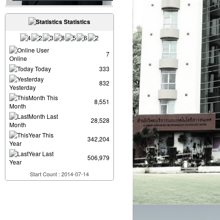
Statistics
User
7
Online
Today
333
832
Yesterday
This
8,551
Month
Last
28,528
Month
This
342,204
Year
Last
506,979
Year
Start Count : 2014-07-14