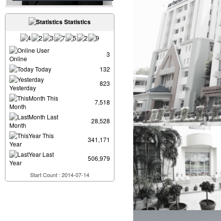
Statistics
User
3
Online
Today
132
823
Yesterday
This
7,518
Month
Last
28,528
Month
This
341,171
Year
Last
506,979
Year
Start Count : 2014-07-14