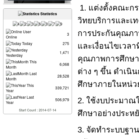
1. แต่งตั้งคณะ
Statistics
วิทยบริการและเ
User
การประกันคุณภาพ
3
Online
Today
275
และเงื่อนไขเวลาท
1,471
Yesterday
คุณภาพการศึกษาใ
This
6,068
Month
ต่าง ๆ ขึ้น ดำเ
Last
28,528
Month
ศึกษาภายในหน่ว
This
339,721
Year
Last
2. ใช้งบประมาณ
506,979
Year
Start Count : 2014-07-14
ศึกษาอย่างประหย
3. จัดทำระบบฐานข้