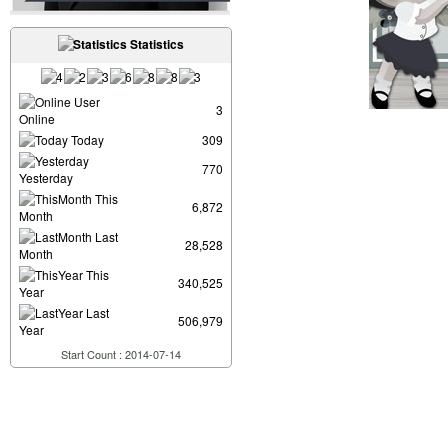
Statistics
User
3
Online
Today
309
770
Yesterday
This
6,872
Month
Last
28,528
Month
This
340,525
Year
Last
506,979
Year
Start Count : 2014-07-14