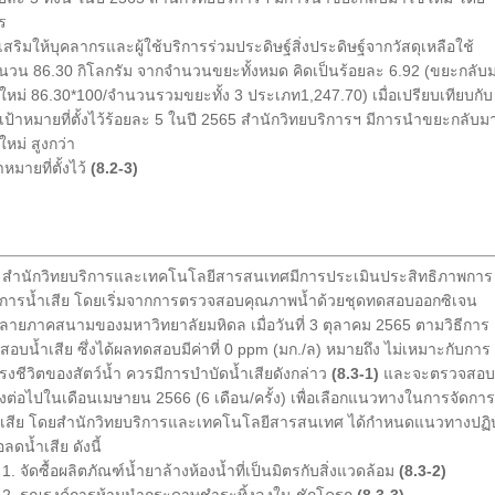
ร
งเสริมให้บุคลากรและผู้ใช้บริการร่วมประดิษฐ์สิ่งประดิษฐ์จากวัสดุเหลือใช้
นวน 86.30 กิโลกรัม จากจำนวนขยะทั้งหมด คิดเป็นร้อยละ 6.92 (ขยะกลับ
้ใหม่ 86.30*100/จำนวนรวมขยะทั้ง 3 ประเภท1,247.70) เมื่อเปรียบเทียบกับ
าเป้าหมายที่ตั้งไว้ร้อยละ 5 ในปี 2565 สำนักวิทยบริการฯ มีการนำขยะกลับม
ใหม่ สูงกว่า
าหมายที่ตั้งไว้
(8.2-3)
สำนักวิทยบริการและเทคโนโลยีสารสนเทศมีการประเมินประสิทธิภาพการ
ดการน้ำเสีย โดยเริ่มจากการตรวจสอบคุณภาพน้ำด้วยชุดทดสอบออกซิเจน
ลายภาคสนามของมหาวิทยาลัยมหิดล เมื่อวันที่ 3 ตุลาคม 2565 ตามวิธีการ
สอบน้ำเสีย ซึ่งได้ผลทดสอบมีค่าที่ 0 ppm (มก./ล) หมายถึง ไม่เหมาะกับการ
รงชีวิตของสัตว์น้ำ ควรมีการบำบัดน้ำเสียดังกล่าว
(8.3-1)
และจะตรวจสอบ
ั้งต่อไปในเดือนเมษายน 2566 (6 เดือน/ครั้ง) เพื่อเลือกแนวทางในการจัดการ
ำเสีย โดยสำนักวิทยบริการและเทคโนโลยีสารสนเทศ ได้กำหนดแนวทางปฏิบั
่อลดน้ำเสีย ดังนี้
 จัดซื้อผลิตภัณฑ์น้ำยาล้างห้องน้ำที่เป็นมิตรกับสิ่งแวดล้อม
(8.3-2)