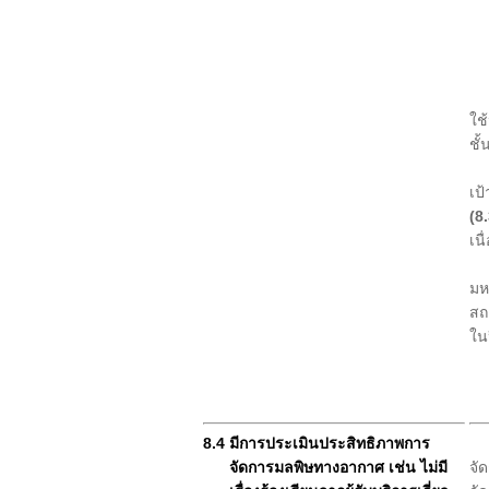
2.
3.
ท่
ดำ
สำ
ใช
ชั
ทั
เป
(8
เน
ทั
มห
สถ
ใน
8.4 มีการประเมินประสิทธิภาพการ
สำ
จัดการมลพิษทางอากาศ เช่น ไม่มี
จั