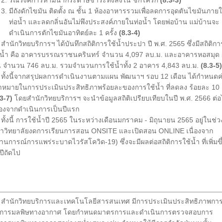
 รณรงค์การห้ามนำกระดาษชำระทิ้งลงใน ชักโครก
(8.3-3)
 มีถังดักไขมัน ติดตั้ง ณ ชั้น 1 ห้องอาหารรวมเพื่อลดการอุดตันไขมันภาย
อน้ำ และลดกลิ่นอันไม่พึงประสงค์ภายในท่อน้ำ โดยพ่อบ้าน แม่บ้านจะ
เนินการตักไขมันอาทิตย์ละ 1 ครั้ง
(8.3-4)
นักวิทยบริการฯ ได้บันทึกสถิติการใช้น้ำประปา ปี พ.ศ. 2565 ซึ่งมีสถิติกา
้น้ำ คือ อาคารบรรณราชนครินทร์ จำนวน 4,097 ลบ.ม. และอาคารหอสมุด 
้น จำนวน 746 ลบ.ม. รวมจำนวนการใช้น้ำทั้ง 2 อาคาร 4,843 ลบ.ม.
(8.3-5)
้งนี้จากสรุปผลการดำเนินงานตามแผน พัฒนาฯ รอบ 12 เดือน ได้กำหนดค
้าหมายในการประเมินประสิทธิภาพร้อยละของการใช้น้ำ ที่ลดลง ร้อยละ 10
.3-7)
โดยสำนักวิทยบริการฯ จะนำข้อมูลสถิติเปรียบเทียบในปี พ.ศ. 2566 ต่
ื่องจากดำเนินการเป็นปีแรก
้งนี้ การใช้น้ำปี 2565 ในระหว่างเดือนมกราคม - มิถุนายน 2565 อยู่ในช่วง
าวิทยาลัยงดการเรียนการสอน ONSITE และเปิดสอน ONLINE เนื่องจาก
านการณ์การแพร่ระบาดไวรัสโควิด-19) ซึ่งจะมีผลต่อสถิติการใช้น้ำ ที่เพิ่มขึ
ปีถัดไป
นักวิทยบริการและเทคโนโลยีสารสนเทศ มีการประเมินประสิทธิภาพกา
ดการมลพิษทางอากาศ โดยกำหนดมาตรการและดำเนินการตรวจสอบการ