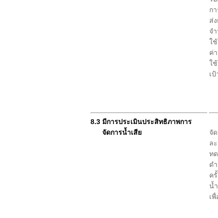
กา
ส่
จำ
ใช
ค่
ใช้
เป้
8.3 มีการประเมินประสิทธิภาพการ
จัดการน้ำเสีย
จั
ละ
ทด
ดำ
คร
น้
เพื
1.