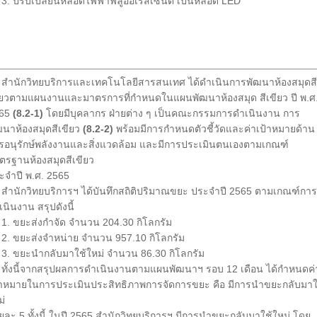
 ปรับเปลี่ยนหลอดไฟฟ้าฟลูออเรสเซนต์ เป็นหลอด LED
สำนักวิทยบริการและเทคโนโลยีสารสนเทศ ได้ดำเนินการพัฒนาห้องสมุดสี
ียวตามแผนงานและมาตรการที่กำหนดในแผนพัฒนาห้องสมุด สีเขียว ปี พ.ศ
65
(8.2-1)
โดยมีบุคลากร ฝ่ายต่าง ๆ เป็นคณะกรรมการดำเนินงาน การ
ฒนาห้องสมุดสีเขียว
(8.2-2)
พร้อมมีการกำหนดตัวชี้วัดและค่าเป้าหมายด้าน
รอนุรักษ์พลังงานและสิ่งแวดล้อม และมีการประเมินตนเองตามเกณฑ์
ตรฐานห้องสมุดสีเขียว
ะจำปี พ.ศ. 2565
นักวิทยบริการฯ ได้บันทึกสถิติปริมาณขยะ ประจำปี 2565 ตามเกณฑ์การ
เนินงาน สรุปดังนี้
 ขยะส่งกำจัด จำนวน 204.30 กิโลกรัม
 ขยะส่งจำหน่าย จำนวน 957.10 กิโลกรัม
 ขยะนำกลับมาใช้ใหม่ จำนวน 86.30 กิโลกรัม
้งนี้จากสรุปผลการดำเนินงานตามแผนพัฒนาฯ รอบ 12 เดือน ได้กำหนดค่
้าหมายในการประเมินประสิทธิภาพการจัดการขยะ คือ มีการนำขยะกลับมาใ
ม่
อยละ 5 ทั้งนี้ ในปี 2565 สำนักวิทยบริการฯ มีการนำขยะกลับมาใช้ใหม่ โดย