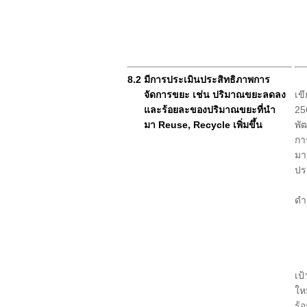
3.
8.2 มีการประเมินประสิทธิภาพการ
จัดการขยะ เช่น ปริมาณขยะลดลง
เข
และร้อยละของปริมาณขยะที่นำ
25
มา Reuse, Recycle เพิ่มขึ้น
พั
กา
มา
ปร
สำ
ดำ
1.
2.
3.
ทั
เป
ให
ร้