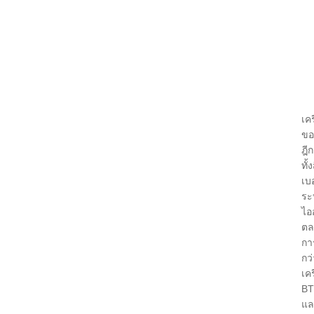
1.
อย
2.
อย
3.
อย
สำ
เค
ขอ
ฎี
ทั
เบ
ระ
ไอ
ตล
กา
กว
เค
BT
แล