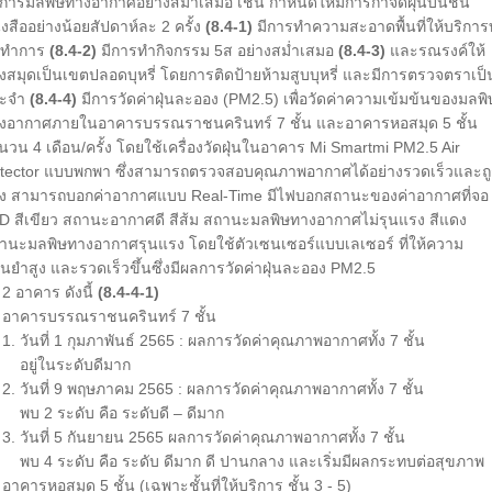
ดการมลพิษทางอากาศอย่างสม่ำเสมอ เช่น กำหนดให้มีการกำจัดฝุ่นบนชั้น
ังสืออย่างน้อยสัปดาห์ละ 2 ครั้ง
(8.4-1)
มีการทำความสะอาดพื้นที่ให้บริการ
นทำการ
(8.4-2)
มีการทำกิจกรรม 5ส อย่างสม่ำเสมอ
(8.4-3)
และรณรงค์ให้
องสมุดเป็นเขตปลอดบุหรี่ โดยการติดป้ายห้ามสูบบุหรี่ และมีการตรวจตราเป็
ะจำ
(8.4-4)
มีการวัดค่าฝุ่นละออง (PM2.5) เพื่อวัดค่าความเข้มข้นของมลพิ
งอากาศภายในอาคารบรรณราชนครินทร์ 7 ชั้น และอาคารหอสมุด 5 ชั้น
นวน 4 เดือน/ครั้ง โดยใช้เครื่องวัดฝุ่นในอาคาร Mi Smartmi PM2.5 Air
tector แบบพกพา ซึ่งสามารถตรวจสอบคุณภาพอากาศได้อย่างรวดเร็วและถู
อง สามารถบอกค่าอากาศแบบ Real-Time มีไฟบอกสถานะของค่าอากาศที่จอ
D สีเขียว สถานะอากาศดี สีส้ม สถานะมลพิษทางอากาศไม่รุนแรง สีแดง
านะมลพิษทางอากาศรุนแรง โดยใช้ตัวเซนเซอร์แบบเลเซอร์ ที่ให้ความ
่นยำสูง และรวดเร็วขึ้นซึ่งมีผลการวัดค่าฝุ่นละออง PM2.5
ง 2 อาคาร ดังนี้
(8.4-4-1)
คารบรรณราชนครินทร์ 7 ชั้น
 วันที่ 1 กุมภาพันธ์ 2565 : ผลการวัดค่าคุณภาพอากาศทั้ง 7 ชั้น
ู่ในระดับดีมาก
 วันที่ 9 พฤษภาคม 2565 : ผลการวัดค่าคุณภาพอากาศทั้ง 7 ชั้น
 2 ระดับ คือ ระดับดี – ดีมาก
 วันที่ 5 กันยายน 2565 ผลการวัดค่าคุณภาพอากาศทั้ง 7 ชั้น
 4 ระดับ คือ ระดับ ดีมาก ดี ปานกลาง และเริ่มมีผลกระทบต่อสุขภาพ
คารหอสมุด 5 ชั้น (เฉพาะชั้นที่ให้บริการ ชั้น 3 - 5)