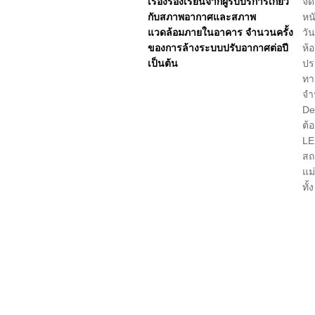
เรื่องร้องเรียนจากผู้รับบริการเกี่ยว
จั
กับสภาพอากาศและสภาพ
หน
แวดล้อมภายในอาคาร จำนวนครั้ง
วั
ของการล้างระบบปรับอากาศต่อปี
ห้
เป็นต้น
ปร
ทา
จำ
De
ต้
LE
สถ
แม
ทั้
อา
1.
อย
2.
พบ
3.
พบ
อา