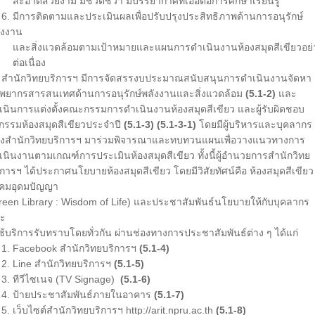
อาดสวยงาม มีชีวิตชีวา มีบรรยากาศที่เอื้อต่อการศึกษาเรียนรู้
 มีการติดตามและประเมินผลเพื่อปรับปรุงประสิทธิภาพด้านการอนุรักษ์
ังงาน
ะสิ่งแวดล้อมตามเป้าหมายและแผนการดำเนินงานห้องสมุดสีเขียวอย่
่อเนื่อง
นักวิทยบริการฯ มีการจัดสรรงบประมาณสนับสนุนการดำเนินงานจัดหา
ัพยากรสารสนเทศด้านการอนุรักษ์พลังงานและสิ่งแวดล้อม
(5.1-2)
และ
เนินการแต่งตั้งคณะกรรมการดำเนินงานห้องสมุดสีเขียว และผู้รับผิดชอบ
จกรรมห้องสมุดสีเขียวประจำปี
(5.1-3)
(5.1-3-1)
โดยมีผู้บริหารและบุคลากร
งสำนักวิทยบริการฯ มาร่วมพิจารณาและทบทวนแผนเพื่อวางแนวทางการ
เนินงานตามเกณฑ์การประเมินห้องสมุดสีเขียว ทั้งนี้ผู้อำนวยการสำนักวิทย
ิการฯ ได้ประกาศนโยบายห้องสมุดสีเขียว โดยมีวิสัยทัศน์คือ ห้องสมุดสีเขียว
งคมอุดมปัญญา
reen Library : Wisdom of Life) และประชาสัมพันธ์นโยบายให้กับบุคลากร
ะ
้ใช้บริการรับทราบโดยทั่วกัน ผ่านช่องทางการประชาสัมพันธ์ต่าง ๆ ได้แก่
 Facebook สำนักวิทยบริการฯ
(5.1-4)
 Line สำนักวิทยบริการฯ
(5.1-5)
 ทีวีไซเนจ (TV Signage)
(5.1-6)
 ป้ายประชาสัมพันธ์ภายในอาคาร
(5.1-7)
 เว็บไซต์สำนักวิทยบริการฯ http://arit.npru.ac.th
(5.1-8)