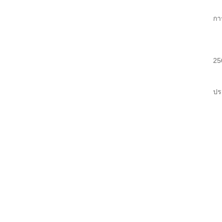
สำ
กา
1.
รอ
2.
25
รอ
รว
ปร
1.
2.
3.
4.