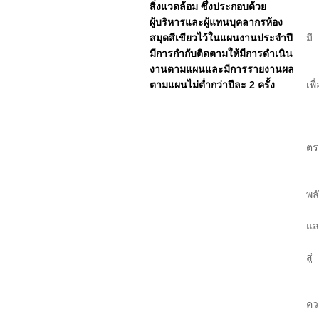
สิ่งแวดล้อม ซึ่งประกอบด้วย
บุ
ผู้บริหารและผู้แทนบุคลากรห้อง
2.
สมุดสีเขียวไว้ในแผนงานประจำปี
มี
มีการกำกับติดตามให้มีการดำเนิน
กา
งานตามแผนและมีการรายงานผล
สำ
ตามแผนไม่ต่ำกว่าปีละ 2 ครั้ง
เพื่
ให
ป
3.
ตร
ใน
4.
พล
แล
แล
กา
สู่
ห้
5.
คว