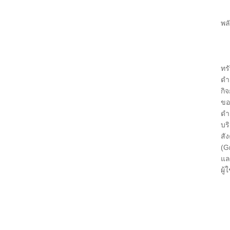
สะ
6.
พล
แล
ต
สำ
ทร
ดำ
กิ
ขอ
ดำ
บร
สั
(G
แล
ผู
1.
2.
3.
4.
5.